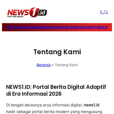
POLITIK
EKONOMI
INTERNASIONAL
BUSINESS
MARKETING
LIFES
Tentang Kami
Beranda
»
Tentang Kami
NEWS1.ID: Portal Berita Digital Adaptif
di Era Informasi 2026
Di tengah derasnya arus informasi digital,
news1.id
hadir sebagai portal berita modern yang mengusung