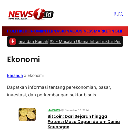
POLITIK
EKONOMI
INTERNASIONAL
BUSINESS
MARKETING
LIFES
at Bekerja dari Rumah
|
#2 -
Masalah Utama Infrastruktur Pengisian D
Ekonomi
Beranda
»
Ekonomi
Dapatkan informasi tentang perekonomian, pasar,
investasi, dan perkembangan sektor bisnis.
EKONOMI
•
Desember 17, 2024
Bitcoin: Dari Sejarah hingga
Potensi Masa Depan dalam Dunia
Keuangan