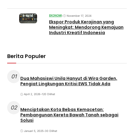
EKONOMI
•
November 17, 2024
Ekspor Produk Kerajinan yang
Meningkat: Mendorong Kemajuan
Industri Kreatif Indonesia
Berita Populer
01
Dua Mahasiswi Unila Hanyut di Wira Garden,
Pengiat Lingkungan Kritisi EWS Tidak Ada
April 2, 2026
•
120 Dilihat
02
Menciptakan Kota Bebas Kemacetan:
Pembangunan Kereta Bawah Tanah sebagai
Solusi
Januari 5, 2025
•
30 Dilihat