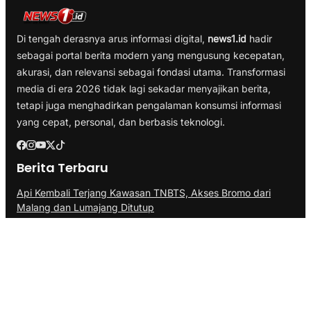
Di tengah derasnya arus informasi digital,
news1.id
hadir
sebagai portal berita modern yang mengusung kecepatan,
akurasi, dan relevansi sebagai fondasi utama. Transformasi
media di era 2026 tidak lagi sekadar menyajikan berita,
tetapi juga menghadirkan pengalaman konsumsi informasi
yang cepat, personal, dan berbasis teknologi.
Berita Terbaru
Api Kembali Terjang Kawasan TNBTS, Akses Bromo dari
Malang dan Lumajang Ditutup
Tulang Bawang Ukir Sejarah, Hibahkan Lahan 19,17 Hektare
untuk Sekolah Nasional Terintegrasi
Faktualisasi Kelembagaan: Kemendagri Uji Usulan Pemprov
Lampung Soal UPTD di Dinas Peternakan