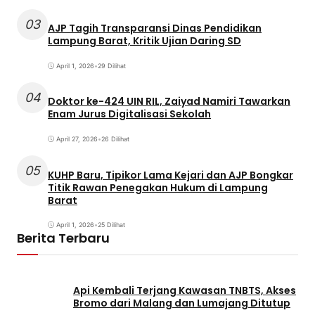
03
AJP Tagih Transparansi Dinas Pendidikan
Lampung Barat, Kritik Ujian Daring SD
April 1, 2026
•
29 Dilihat
04
Doktor ke-424 UIN RIL, Zaiyad Namiri Tawarkan
Enam Jurus Digitalisasi Sekolah
April 27, 2026
•
26 Dilihat
05
KUHP Baru, Tipikor Lama Kejari dan AJP Bongkar
Titik Rawan Penegakan Hukum di Lampung
Barat
April 1, 2026
•
25 Dilihat
Berita Terbaru
Api Kembali Terjang Kawasan TNBTS, Akses
Bromo dari Malang dan Lumajang Ditutup