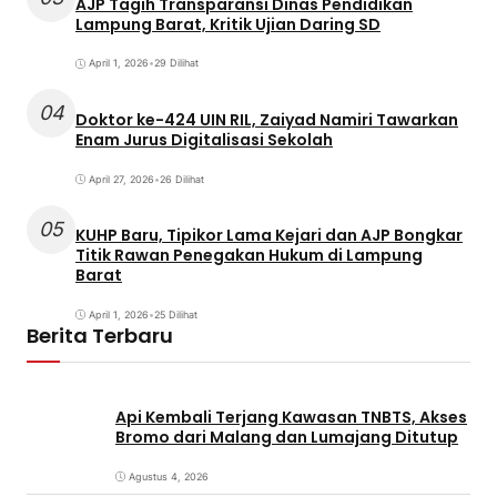
AJP Tagih Transparansi Dinas Pendidikan
Lampung Barat, Kritik Ujian Daring SD
April 1, 2026
•
29 Dilihat
04
Doktor ke-424 UIN RIL, Zaiyad Namiri Tawarkan
Enam Jurus Digitalisasi Sekolah
April 27, 2026
•
26 Dilihat
05
KUHP Baru, Tipikor Lama Kejari dan AJP Bongkar
Titik Rawan Penegakan Hukum di Lampung
Barat
April 1, 2026
•
25 Dilihat
Berita Terbaru
Api Kembali Terjang Kawasan TNBTS, Akses
Bromo dari Malang dan Lumajang Ditutup
Agustus 4, 2026