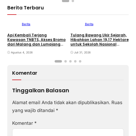
Berita Terbaru
Berita
Berita
Api Kembali Terjang
Tulang Bawang Ukir Sejarah,
F
Kawasan TNBTS, Akses Bromo
Hibahkan Lahan 19,17 Hektare
K
dari Malang dan Lumajang
untuk Sekolah Nasional
P
Ditutup
Terintegrasi
d
Agustus 4, 2026
Juli 31, 2026
Komentar
Tinggalkan Balasan
Alamat email Anda tidak akan dipublikasikan.
Ruas
yang wajib ditandai
*
Komentar
*