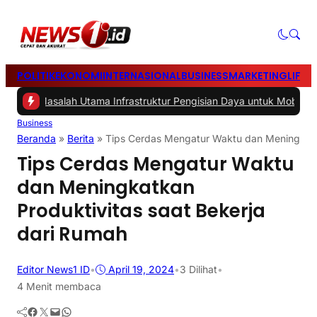
POLITIK
EKONOMI
INTERNASIONAL
BUSINESS
MARKETING
LIFES
salah Utama Infrastruktur Pengisian Daya untuk Mobil Listrik yang 
Business
Beranda
»
Berita
»
Tips Cerdas Mengatur Waktu dan Meningkatka
Tips Cerdas Mengatur Waktu
dan Meningkatkan
Produktivitas saat Bekerja
dari Rumah
Editor News1 ID
•
April 19, 2024
•
3
Dilihat
•
4 Menit membaca
Facebook
Twitter
Mail
WhatsApp