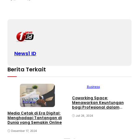
News1 ID
Berita Terkait
Business
Coworking Space:
A
Business
Menawarkan Keuntungan
T
bagi Profesional dalam
u
Bekerja
Media Cetak di Era Digital:
Juli 28, 2024
Menghadapi Tantangan di
Dunia yang Semakin Online
Desember 17, 2024