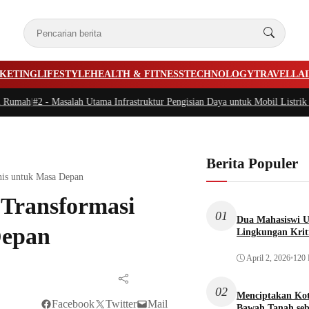
KETING
LIFESTYLE
HEALTH & FITNESS
TECHNOLOGY
TRAVEL
LA
umah
|
#2 -
Masalah Utama Infrastruktur Pengisian Daya untuk Mobil Listrik yang
Berita Populer
snis untuk Masa Depan
 Transformasi
01
Dua Mahasiswi U
Depan
Lingkungan Krit
April 2, 2026
•
120 
02
Menciptakan Ko
Facebook
Twitter
Mail
Bawah Tanah seb