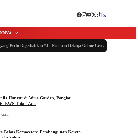
INNYA
 Perlu Diperhatikan
|
#3 -
Panduan Belanja Online Cerdas: Pilih Produk dengan
nila Hanyut di Wira Garden, Pengiat
isi EWS Tidak Ada
Dilihat
ta Bebas Kemacetan: Pembangunan Kereta
agai Solusi