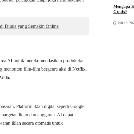
Mengapa K
Gratis?
Juli 16, 20
 di Dunia yang Semakin Online
itma AI untuk merekomendasikan produk dan
g menonton film-film bergenre aksi di Netflix,
 Anda.
ran. Platform iklan digital seperti Google
argetan iklan dan anggaran. AI dapat
waran iklan secara otomatis untuk