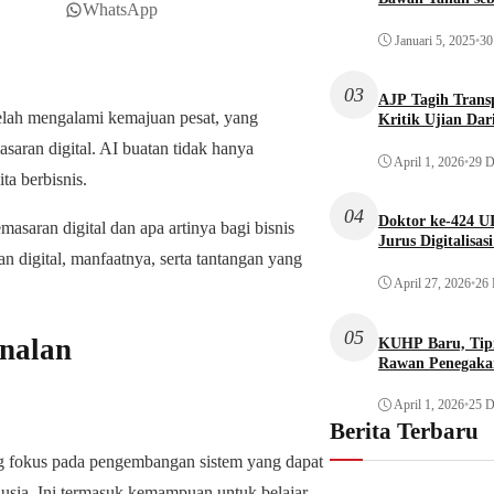
WhatsApp
Januari 5, 2025
•
30
03
AJP Tagih Trans
telah mengalami kemajuan pesat, yang
Kritik Ujian Dar
aran digital. AI buatan tidak hanya
April 1, 2026
•
29 D
ta berbisnis.
04
Doktor ke-424 U
saran digital dan apa artinya bagi bisnis
Jurus Digitalisas
 digital, manfaatnya, serta tantangan yang
April 27, 2026
•
26 
05
enalan
KUHP Baru, Tipi
Rawan Penegaka
April 1, 2026
•
25 D
Berita Terbaru
ng fokus pada pengembangan sistem yang dapat
sia. Ini termasuk kemampuan untuk belajar