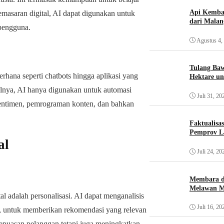
Api Kemba
emasaran digital, AI dapat digunakan untuk
dari Mala
 pengguna.
Agustus 4,
Tulang Baw
rhana seperti chatbots hingga aplikasi yang
Hektare un
walnya, AI hanya digunakan untuk automasi
Juli 31, 20
 sentimen, pemrograman konten, dan bahkan
Faktualisa
Pemprov L
al
Juli 24, 20
Membara d
Melawan Ma
al adalah personalisasi. AI dapat menganalisis
Juli 16, 20
n, untuk memberikan rekomendasi yang relevan
epuasan pelanggan tetapi juga meningkatkan