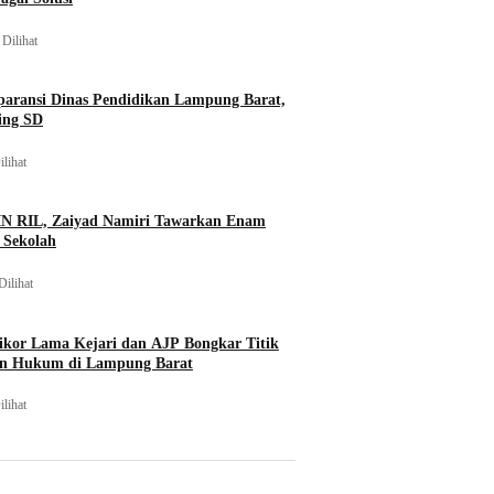
 Dilihat
paransi Dinas Pendidikan Lampung Barat,
ing SD
ilihat
IN RIL, Zaiyad Namiri Tawarkan Enam
i Sekolah
Dilihat
kor Lama Kejari dan AJP Bongkar Titik
n Hukum di Lampung Barat
ilihat