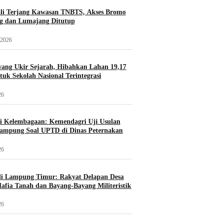
li Terjang Kawasan TNBTS, Akses Bromo
ng dan Lumajang Ditutup
 2026
ang Ukir Sejarah, Hibahkan Lahan 19,17
tuk Sekolah Nasional Terintegrasi
26
si Kelembagaan: Kemendagri Uji Usulan
ampung Soal UPTD di Dinas Peternakan
26
i Lampung Timur: Rakyat Delapan Desa
fia Tanah dan Bayang-Bayang Militeristik
26