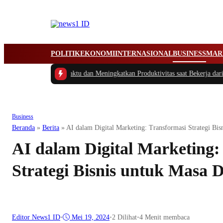
POLITIK
EKONOMI
INTERNASIONAL
BUSINESS
MAR
 Cerdas Mengatur Waktu dan Meningkatkan Produktivitas saat Bekerja dari R
Business
Beranda
»
Berita
»
AI dalam Digital Marketing: Transformasi Strategi Bi
AI dalam Digital Marketing:
Strategi Bisnis untuk Masa 
Editor News1 ID
•
Mei 19, 2024
•
2
Dilihat
•
4 Menit membaca