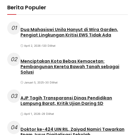
Berita Populer
01
Dua Mahasiswi Unila Hanyut di Wira Garden,
Pengiat Lingkungan Kritisi EWS Tidak Ada
April 2, 2026
•
120 Dilihat
02
Menciptakan Kota Bebas Kemacetan:
Pembangunan Kereta Bawah Tanah sebagai
Solusi
Januari 5, 2025
•
30 Dilihat
03
AJP Tagih Transparansi Dinas Pendidikan
Lampung Barat, Kritik Ujian Daring SD
April 1, 2026
•
29 Dilihat
04
Doktor ke-424 UIN RIL, Zaiyad Namiri Tawarkan
Enam Jurus Digitalisasi Sekolah