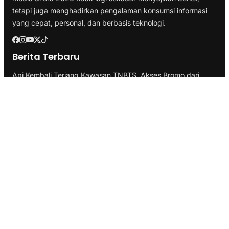
tetapi juga menghadirkan pengalaman konsumsi informasi
yang cepat, personal, dan berbasis teknologi.
Berita Terbaru
Api Kembali Terjang Kawasan TNBTS, Akses Bromo dari
Malang dan Lumajang Ditutup
Tulang Bawang Ukir Sejarah, Hibahkan Lahan 19,17 Hektare
untuk Sekolah Nasional Terintegrasi
Faktualisasi Kelembagaan: Kemendagri Uji Usulan Pemprov
Lampung Soal UPTD di Dinas Peternakan
Kategori
Berita
Branding
Business
Ekonomi
Health & Fitness
Infrastruktur
Inspirasi
Internasional
Lifestyle
Marketing
Pemerintahan
Politik
SEO
Technology
Transportasi
Travel