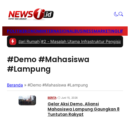
POLITIK
EKONOMI
INTERNASIONAL
BUSINESS
MARKETING
LIFES
ekerja dari Rumah
|
#2 -
Masalah Utama Infrastruktur Pengisian Daya 
#Demo #Mahasiswa
#Lampung
Beranda
»
#Demo #Mahasiswa #Lampung
BERITA
•
Juni 15, 2026
Gelar Aksi Demo, Aliansi
Mahasiswa Lampung Gaungkan 8
Tuntutan Rakyat