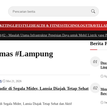
KETING
LIFESTYLE
HEALTH & FITNESS
TECHNOLOGY
TRAVEL
LA
#2 -
Masalah Utama Infrastruktur Pengisian Daya untuk Mobil Listrik yang Per
Berita 
smas #Lampung
01
Dua 
Lin
Ap
•
Mei 21, 2026
N
02
r di Segala Mider, Lansia Diajak Tetap Sehat
Men
Bawa
Ja
 Segala Mider, Lansia Diajak Tetap Sehat dan Aktif