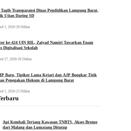
Tagih Transparansi Dinas Pendidikan Lampung Barat,
ik Ujian Daring SD
ril 1, 2026
•
29 Dilihat
tor ke-424 UIN RIL, Zaiyad Namiri Tawarkan Enam
s Digitalisasi Sekolah
ril 27, 2026
•
26 Dilihat
P Baru, Tipikor Lama Kejari dan AJP Bongkar Titik
an Penegakan Hukum di Lampung Barat
ril 1, 2026
•
25 Dilihat
Terbaru
Api Kembali Terjang Kawasan TNBTS, Akses Bromo
dari Malang dan Lumajang Ditutup