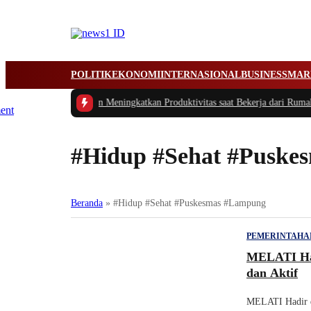
POLITIK
EKONOMI
INTERNASIONAL
BUSINESS
MAR
das Mengatur Waktu dan Meningkatkan Produktivitas saat Bekerja dari Rumah
|
#Hidup #Sehat #Puske
Beranda
»
#Hidup #Sehat #Puskesmas #Lampung
PEMERINTAHA
MELATI Hadi
dan Aktif
MELATI Hadir di