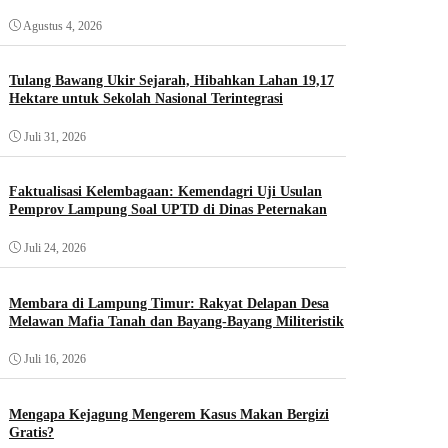
Agustus 4, 2026
Tulang Bawang Ukir Sejarah, Hibahkan Lahan 19,17
Hektare untuk Sekolah Nasional Terintegrasi
Juli 31, 2026
Faktualisasi Kelembagaan: Kemendagri Uji Usulan
Pemprov Lampung Soal UPTD di Dinas Peternakan
Juli 24, 2026
Membara di Lampung Timur: Rakyat Delapan Desa
Melawan Mafia Tanah dan Bayang-Bayang Militeristik
Juli 16, 2026
Mengapa Kejagung Mengerem Kasus Makan Bergizi
Gratis?