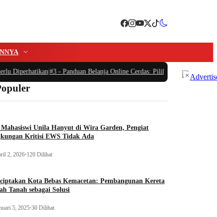
INNYA
lu Diperhatikan
|
#3 -
Panduan Belanja Online Cerdas: Pilih Produk dengan Bija
×
Populer
Mahasiswi Unila Hanyut di Wira Garden, Pengiat
gkungan Kritisi EWS Tidak Ada
ril 2, 2026
•
120 Dilihat
ciptakan Kota Bebas Kemacetan: Pembangunan Kereta
h Tanah sebagai Solusi
nuari 5, 2025
•
30 Dilihat