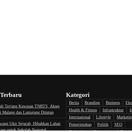
 Terbaru
Kategori
Berita
Branding
Business
Ek
li Terjang Kawasan TNBTS, Akses
Health & Fitness
Infrastruktur
I
i Malang dan Lumajang Ditutup
Internasional
Lifestyle
Marketin
wang Ukir Sejarah, Hibahkan Lahan
Pemerintahan
Politik
SEO
are untuk Sekolah Nasional
Technology
Transportasi
Travel