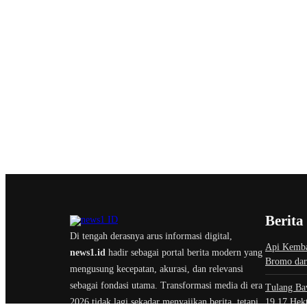
Berita
Di tengah derasnya arus informasi digital,
Api Kemba
news1.id
hadir sebagai portal berita modern yang
Bromo dar
mengusung kecepatan, akurasi, dan relevansi
sebagai fondasi utama. Transformasi media di era
Tulang Ba
2026 tidak lagi sekadar menyajikan berita, tetapi
19,17 Hekt