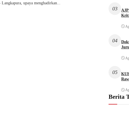
Langkapura, upaya menghadirkan...
03
AJP 
Krit
Ap
04
Dok
Juru
Ap
05
KUH
Raw
Ap
Berita 