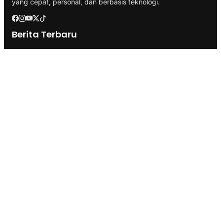
yang cepat, personal, dan berbasis teknologi.
Berita Terbaru
Api Kembali Terjang Kawasan TNBTS, Akses Bromo dari
Malang dan Lumajang Ditutup
Tulang Bawang Ukir Sejarah, Hibahkan Lahan 19,17 Hektare
untuk Sekolah Nasional Terintegrasi
Faktualisasi Kelembagaan: Kemendagri Uji Usulan Pemprov
Lampung Soal UPTD di Dinas Peternakan
Kategori
Berita
Branding
Business
Ekonomi
Health & Fitness
Infrastruktur
Inspirasi
Internasional
Lifestyle
Marketing
Pemerintahan
Politik
SEO
Technology
Transportasi
Travel
Ketentuan Penggunaan
Kebijakan Data Pribadi