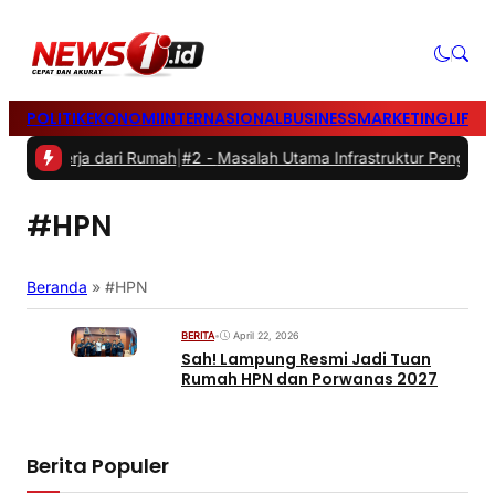
POLITIK
EKONOMI
INTERNASIONAL
BUSINESS
MARKETING
LIFES
at Bekerja dari Rumah
|
#2 -
Masalah Utama Infrastruktur Pengisian Da
#HPN
Beranda
»
#HPN
BERITA
•
April 22, 2026
Sah! Lampung Resmi Jadi Tuan
Rumah HPN dan Porwanas 2027
Berita Populer