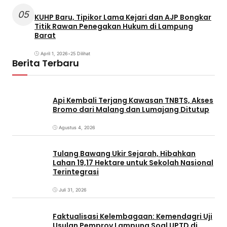
05
KUHP Baru, Tipikor Lama Kejari dan AJP Bongkar
Titik Rawan Penegakan Hukum di Lampung
Barat
April 1, 2026
•
25 Dilihat
Berita Terbaru
Api Kembali Terjang Kawasan TNBTS, Akses
Bromo dari Malang dan Lumajang Ditutup
Agustus 4, 2026
Tulang Bawang Ukir Sejarah, Hibahkan
Lahan 19,17 Hektare untuk Sekolah Nasional
Terintegrasi
Juli 31, 2026
Faktualisasi Kelembagaan: Kemendagri Uji
Usulan Pemprov Lampung Soal UPTD di