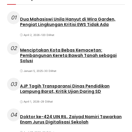
01
Dua Mahasiswi Unila Hanyut di Wira Garden,
Pengiat Lingkungan Kritisi EWS Tidak Ada
April 2, 2026
•
120 Dilihat
02
Menciptakan Kota Bebas Kemacetan:
Pembangunan Kereta Bawah Tanah sebagai
Solusi
Januari 5, 2025
•
30 Dilihat
03
AJP Tagih Transparansi Dinas Pendidikan
Lampung Barat, Kritik Ujian Daring SD
April 1, 2026
•
29 Dilihat
04
Doktor ke-424 UIN RIL, Zaiyad Namiri Tawarkan
Enam Jurus Digitalisasi Sekolah