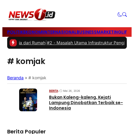
POLITIK
EKONOMI
INTERNASIONAL
BUSINESS
MARKETING
LIFES
 Bekerja dari Rumah
|
#2 -
Masalah Utama Infrastruktur Pengisian Day
# komjak
Beranda
»
# komjak
BERITA
•
Mei 26, 2026
Bukan Kaleng-kaleng, Kejati
Lampung Dinobatkan Terbaik se-
Indonesia
Berita Populer