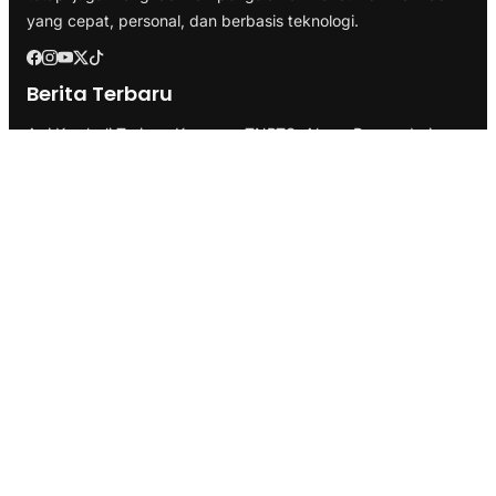
yang cepat, personal, dan berbasis teknologi.
Berita Terbaru
Api Kembali Terjang Kawasan TNBTS, Akses Bromo dari
Malang dan Lumajang Ditutup
Tulang Bawang Ukir Sejarah, Hibahkan Lahan 19,17 Hektare
untuk Sekolah Nasional Terintegrasi
Faktualisasi Kelembagaan: Kemendagri Uji Usulan Pemprov
Lampung Soal UPTD di Dinas Peternakan
Kategori
Berita
Branding
Business
Ekonomi
Health & Fitness
Infrastruktur
Inspirasi
Internasional
Lifestyle
Marketing
Pemerintahan
Politik
SEO
Technology
Transportasi
Travel