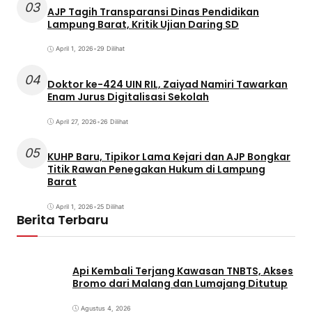
03
AJP Tagih Transparansi Dinas Pendidikan
Lampung Barat, Kritik Ujian Daring SD
April 1, 2026
•
29 Dilihat
04
Doktor ke-424 UIN RIL, Zaiyad Namiri Tawarkan
Enam Jurus Digitalisasi Sekolah
April 27, 2026
•
26 Dilihat
05
KUHP Baru, Tipikor Lama Kejari dan AJP Bongkar
Titik Rawan Penegakan Hukum di Lampung
Barat
April 1, 2026
•
25 Dilihat
Berita Terbaru
Api Kembali Terjang Kawasan TNBTS, Akses
Bromo dari Malang dan Lumajang Ditutup
Agustus 4, 2026