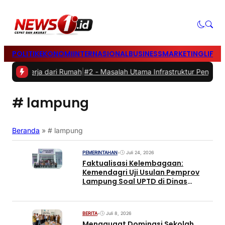
POLITIK
EKONOMI
INTERNASIONAL
BUSINESS
MARKETING
LIFES
at Bekerja dari Rumah
|
#2 -
Masalah Utama Infrastruktur Pengisian Da
# lampung
Beranda
»
# lampung
PEMERINTAHAN
•
Juli 24, 2026
Faktualisasi Kelembagaan:
Kemendagri Uji Usulan Pemprov
Lampung Soal UPTD di Dinas
Peternakan
BERITA
•
Juli 8, 2026
Menggugat Dominasi Sekolah