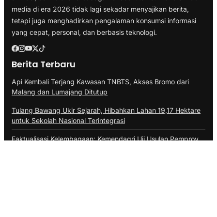
media di era 2026 tidak lagi sekadar menyajikan berita,
tetapi juga menghadirkan pengalaman konsumsi informasi
yang cepat, personal, dan berbasis teknologi.
Berita Terbaru
Api Kembali Terjang Kawasan TNBTS, Akses Bromo dari
Malang dan Lumajang Ditutup
Tulang Bawang Ukir Sejarah, Hibahkan Lahan 19,17 Hektare
untuk Sekolah Nasional Terintegrasi
Faktualisasi Kelembagaan: Kemendagri Uji Usulan Pemprov
Lampung Soal UPTD di Dinas Peternakan
Kategori
Berita
Branding
Business
Ekonomi
Health & Fitness
Infrastruktur
Inspirasi
Internasional
Lifestyle
Marketing
Pemerintahan
Politik
SEO
Technology
Transportasi
Travel