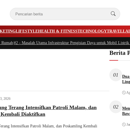
KETING
LIFESTYLE
HEALTH & FITNESS
TECHNOLOGY
TRAVEL
LA
 Rumah
|
#2 -
Masalah Utama Infrastruktur Pengisian Daya untuk Mobil Listrik y
Berita 
01
Dua 
Lin
Ap
3, 2026
02
ng Terang Intensifkan Patroli Malam, dan
Men
 Kembali Diaktifkan
Bawa
Ja
erang Intensifkan Patroli Malam, dan Poskamling Kembali