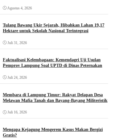
Agustus 4, 2026
Tulang Bawang Ukir Sejarah, Hibahkan Lahan 19,17
Hektare untuk Sekolah Nasional Terintegrasi
Juli 31, 2026
Faktualisasi Kelembagaan: Kemendagri Uji Usulan
Pemprov Lampung Soal UPTD di Dinas Peternakan
Juli 24, 2026
Membara di Lampung Timur: Rakyat Delapan Desa
Melawan Mafia Tanah dan Bayang-Bayang Militeristik
Juli 16, 2026
Mengapa Kejagung Mengerem Kasus Makan Bergizi
Gratis?