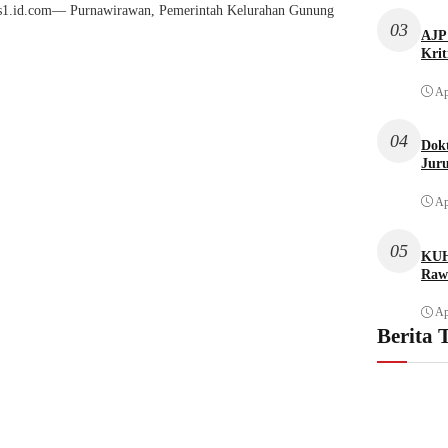
s1.id.com— Purnawirawan, Pemerintah Kelurahan Gunung
03
AJP 
Krit
Ap
04
Dok
Juru
Ap
05
KUH
Raw
Ap
Berita 