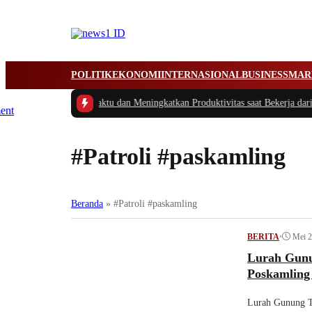
POLITIK
EKONOMI
INTERNASIONAL
BUSINESS
MAR
ps Cerdas Mengatur Waktu dan Meningkatkan Produktivitas saat Bekerja dari
#Patroli #paskamling
Beranda
»
#Patroli #paskamling
•
Mei 2
BERITA
Lurah Gunu
Poskamling
Lurah Gunung T