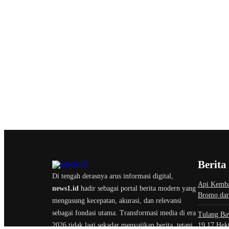
Berita
Di tengah derasnya arus informasi digital,
Api Kemba
news1.id
hadir sebagai portal berita modern yang
Bromo dar
mengusung kecepatan, akurasi, dan relevansi
sebagai fondasi utama. Transformasi media di era
Tulang Ba
2026 tidak lagi sekadar menyajikan berita, tetapi
19,17 Hekt