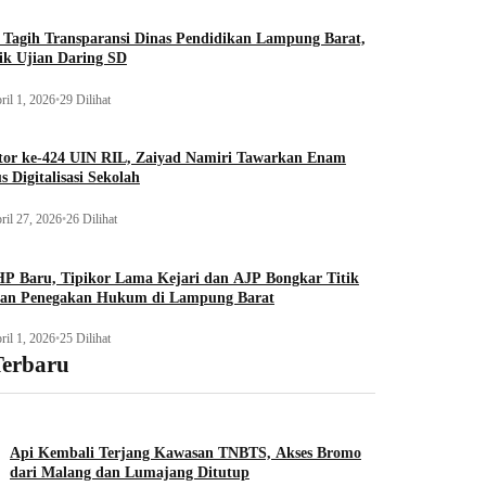
Tagih Transparansi Dinas Pendidikan Lampung Barat,
ik Ujian Daring SD
ril 1, 2026
•
29 Dilihat
tor ke-424 UIN RIL, Zaiyad Namiri Tawarkan Enam
s Digitalisasi Sekolah
ril 27, 2026
•
26 Dilihat
P Baru, Tipikor Lama Kejari dan AJP Bongkar Titik
an Penegakan Hukum di Lampung Barat
ril 1, 2026
•
25 Dilihat
Terbaru
Api Kembali Terjang Kawasan TNBTS, Akses Bromo
dari Malang dan Lumajang Ditutup