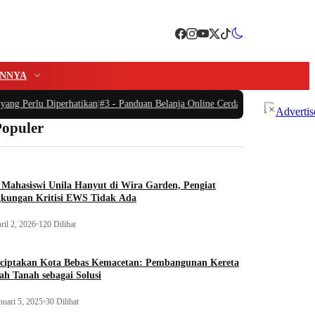
INNYA
ang Perlu Diperhatikan
|
#3 -
Panduan Belanja Online Cerdas: Pilih Produk deng
×
Populer
Mahasiswi Unila Hanyut di Wira Garden, Pengiat
gkungan Kritisi EWS Tidak Ada
ril 2, 2026
•
120 Dilihat
ciptakan Kota Bebas Kemacetan: Pembangunan Kereta
h Tanah sebagai Solusi
nuari 5, 2025
•
30 Dilihat