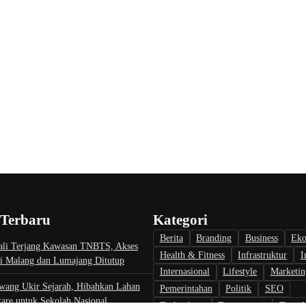
 Terbaru
Kategori
Berita
Branding
Business
Ek
li Terjang Kawasan TNBTS, Akses
Health & Fitness
Infrastruktur
I
i Malang dan Lumajang Ditutup
Internasional
Lifestyle
Marketin
wang Ukir Sejarah, Hibahkan Lahan
Pemerintahan
Politik
SEO
are untuk Sekolah Nasional
Technology
Transportasi
Travel