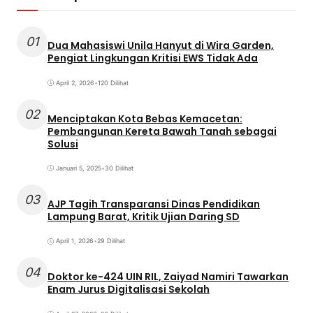
01
Dua Mahasiswi Unila Hanyut di Wira Garden,
Pengiat Lingkungan Kritisi EWS Tidak Ada
April 2, 2026
•
120 Dilihat
02
Menciptakan Kota Bebas Kemacetan:
Pembangunan Kereta Bawah Tanah sebagai
Solusi
Januari 5, 2025
•
30 Dilihat
03
AJP Tagih Transparansi Dinas Pendidikan
Lampung Barat, Kritik Ujian Daring SD
April 1, 2026
•
29 Dilihat
04
Doktor ke-424 UIN RIL, Zaiyad Namiri Tawarkan
Enam Jurus Digitalisasi Sekolah