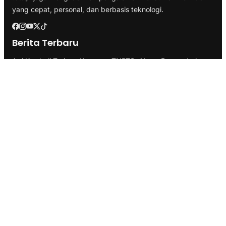
yang cepat, personal, dan berbasis teknologi.
Berita Terbaru
Api Kembali Terjang Kawasan TNBTS, Akses Bromo dari
Malang dan Lumajang Ditutup
Tulang Bawang Ukir Sejarah, Hibahkan Lahan 19,17 Hektare
untuk Sekolah Nasional Terintegrasi
Faktualisasi Kelembagaan: Kemendagri Uji Usulan Pemprov
Lampung Soal UPTD di Dinas Peternakan
Kategori
Berita
Branding
Business
Ekonomi
Health & Fitness
Infrastruktur
Inspirasi
Internasional
Lifestyle
Marketing
Pemerintahan
Politik
SEO
Technology
Transportasi
Travel