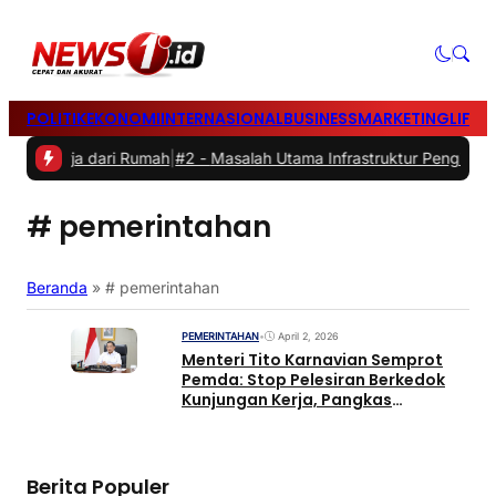
POLITIK
EKONOMI
INTERNASIONAL
BUSINESS
MARKETING
LIFES
t Bekerja dari Rumah
|
#2 -
Masalah Utama Infrastruktur Pengisian Da
# pemerintahan
Beranda
»
# pemerintahan
PEMERINTAHAN
•
April 2, 2026
Menteri Tito Karnavian Semprot
Pemda: Stop Pelesiran Berkedok
Kunjungan Kerja, Pangkas
Anggaran Dinas!
Berita Populer