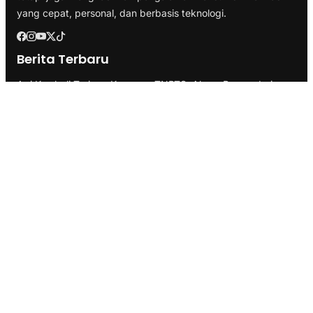
yang cepat, personal, dan berbasis teknologi.
Berita Terbaru
Api Kembali Terjang Kawasan TNBTS, Akses Bromo dari
Malang dan Lumajang Ditutup
Tulang Bawang Ukir Sejarah, Hibahkan Lahan 19,17 Hektare
untuk Sekolah Nasional Terintegrasi
Faktualisasi Kelembagaan: Kemendagri Uji Usulan Pemprov
Lampung Soal UPTD di Dinas Peternakan
Kategori
Berita
Branding
Business
Ekonomi
Health & Fitness
Infrastruktur
Inspirasi
Internasional
Lifestyle
Marketing
Pemerintahan
Politik
SEO
Technology
Transportasi
Travel