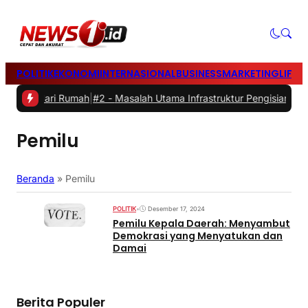
POLITIK
EKONOMI
INTERNASIONAL
BUSINESS
MARKETING
LIFES
kerja dari Rumah
|
#2 -
Masalah Utama Infrastruktur Pengisian Daya u
Pemilu
Beranda
»
Pemilu
POLITIK
•
Desember 17, 2024
Pemilu Kepala Daerah: Menyambut
Demokrasi yang Menyatukan dan
Damai
Berita Populer