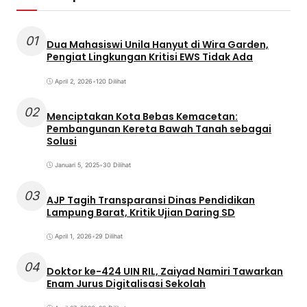
01
Dua Mahasiswi Unila Hanyut di Wira Garden,
Pengiat Lingkungan Kritisi EWS Tidak Ada
April 2, 2026
•
120 Dilihat
02
Menciptakan Kota Bebas Kemacetan:
Pembangunan Kereta Bawah Tanah sebagai
Solusi
Januari 5, 2025
•
30 Dilihat
03
AJP Tagih Transparansi Dinas Pendidikan
Lampung Barat, Kritik Ujian Daring SD
April 1, 2026
•
29 Dilihat
04
Doktor ke-424 UIN RIL, Zaiyad Namiri Tawarkan
Enam Jurus Digitalisasi Sekolah