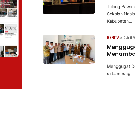
Tulang Bawang
Sekolah Nasio
Kabupaten...
BERITA
•
Juli 
Menggugat
Menambal
Menggugat Dom
di Lampung Te