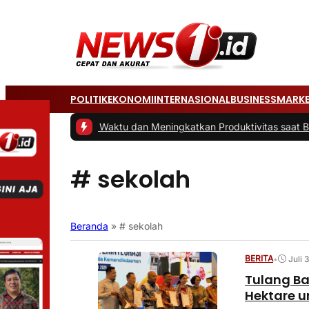
POLITIK
EKONOMI
INTERNASIONAL
BUSINESS
MARKE
s Cerdas Mengatur Waktu dan Meningkatkan Produktivitas saat Bek
# sekolah
Beranda
»
# sekolah
BERITA
•
Juli 
Tulang Ba
Hektare u