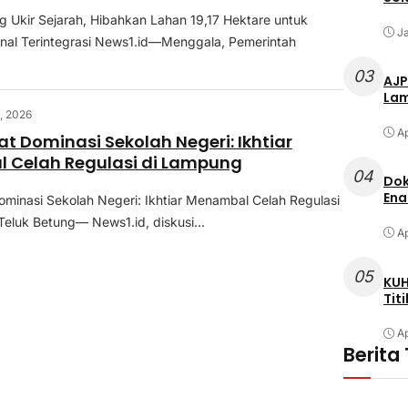
 Ukir Sejarah, Hibahkan Lahan 19,17 Hektare untuk
Ja
nal Terintegrasi News1.id—Menggala, Pemerintah
03
AJP
Lam
8, 2026
Ap
 Dominasi Sekolah Negeri: Ikhtiar
 Celah Regulasi di Lampung
04
Dok
Ena
inasi Sekolah Negeri: Ikhtiar Menambal Celah Regulasi
luk Betung— News1.id, diskusi...
Ap
05
KUH
Tit
Ap
Berita