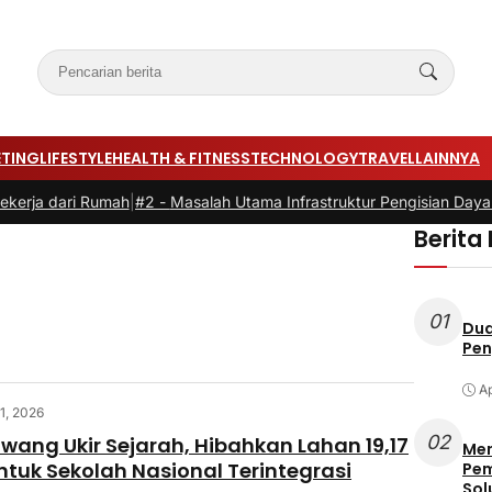
TING
LIFESTYLE
HEALTH & FITNESS
TECHNOLOGY
TRAVEL
LAINNYA
erja dari Rumah
|
#2 -
Masalah Utama Infrastruktur Pengisian Daya un
Berita
01
Dua
Pen
Ap
31, 2026
02
wang Ukir Sejarah, Hibahkan Lahan 19,17
Men
ntuk Sekolah Nasional Terintegrasi
Pem
Sol