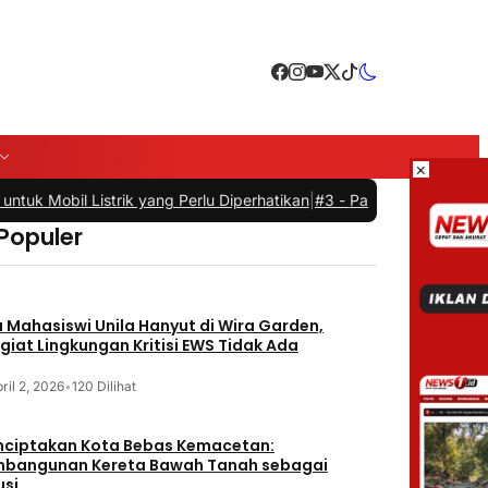
×
tuk Mobil Listrik yang Perlu Diperhatikan
|
#3 -
Panduan Belanja Onli
 Populer
 Mahasiswi Unila Hanyut di Wira Garden,
giat Lingkungan Kritisi EWS Tidak Ada
ril 2, 2026
•
120 Dilihat
ciptakan Kota Bebas Kemacetan:
bangunan Kereta Bawah Tanah sebagai
usi