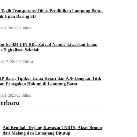
Tagih Transparansi Dinas Pendidikan Lampung Barat,
ik Ujian Daring SD
ril 1, 2026
•
29 Dilihat
tor ke-424 UIN RIL, Zaiyad Namiri Tawarkan Enam
s Digitalisasi Sekolah
ril 27, 2026
•
26 Dilihat
P Baru, Tipikor Lama Kejari dan AJP Bongkar Titik
an Penegakan Hukum di Lampung Barat
ril 1, 2026
•
25 Dilihat
Terbaru
Api Kembali Terjang Kawasan TNBTS, Akses Bromo
dari Malang dan Lumajang Ditutup