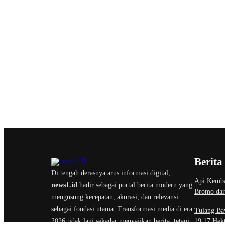
Berita
Di tengah derasnya arus informasi digital,
Api Kemba
news1.id
hadir sebagai portal berita modern yang
Bromo dar
mengusung kecepatan, akurasi, dan relevansi
sebagai fondasi utama. Transformasi media di era
Tulang Ba
2026 tidak lagi sekadar menyajikan berita, tetapi
19,17 Hekt