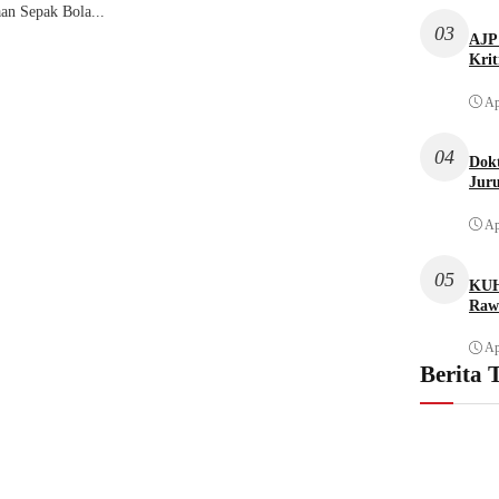
an Sepak Bola...
03
AJP 
Krit
Ap
04
Dok
Juru
Ap
05
KUH
Raw
Ap
Berita 