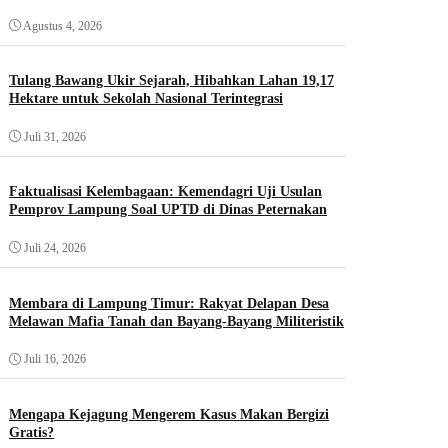
Agustus 4, 2026
Tulang Bawang Ukir Sejarah, Hibahkan Lahan 19,17
Hektare untuk Sekolah Nasional Terintegrasi
Juli 31, 2026
Faktualisasi Kelembagaan: Kemendagri Uji Usulan
Pemprov Lampung Soal UPTD di Dinas Peternakan
Juli 24, 2026
Membara di Lampung Timur: Rakyat Delapan Desa
Melawan Mafia Tanah dan Bayang-Bayang Militeristik
Juli 16, 2026
Mengapa Kejagung Mengerem Kasus Makan Bergizi
Gratis?