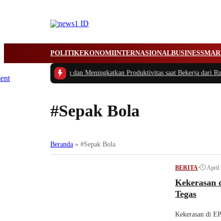
POLITIK
EKONOMI
INTERNASIONAL
BUSINESS
MAR
Cerdas Mengatur Waktu dan Meningkatkan Produktivitas saat Bekerja dari Ru
#Sepak Bola
Beranda
»
#Sepak Bola
•
April
BERITA
Kekerasan 
Tegas
Kekerasan di EP