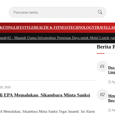
KETING
LIFESTYLE
HEALTH & FITNESS
TECHNOLOGY
TRAVEL
LA
mah
|
#2 -
Masalah Utama Infrastruktur Pengisian Daya untuk Mobil Listrik yang
Berita 
01
Dua 
Lin
Ap
 20, 2026
02
di EPA Memalukan, Sikambara Minta Sanksi
Men
Bawa
Ja
A Memalukan, Sikambara Minta Sanksi Tegas Junaedi: Ini Alarm