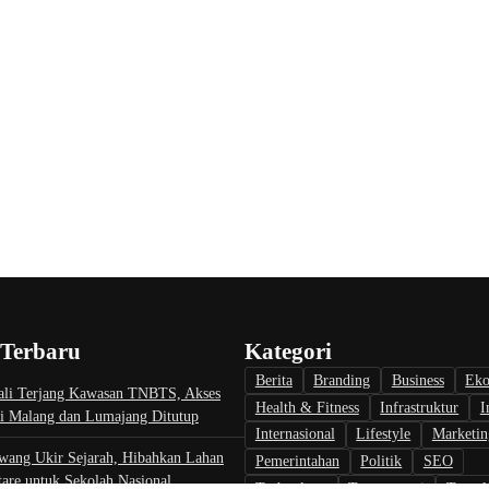
 Terbaru
Kategori
Berita
Branding
Business
Ek
li Terjang Kawasan TNBTS, Akses
Health & Fitness
Infrastruktur
I
i Malang dan Lumajang Ditutup
Internasional
Lifestyle
Marketin
wang Ukir Sejarah, Hibahkan Lahan
Pemerintahan
Politik
SEO
are untuk Sekolah Nasional
Technology
Transportasi
Travel