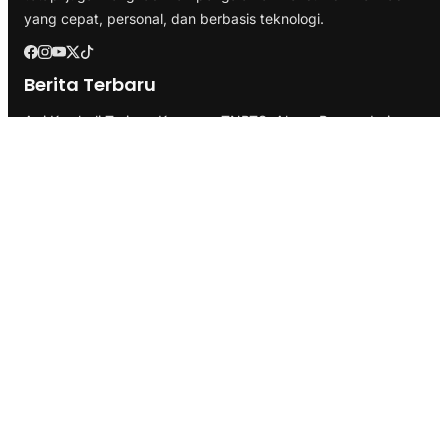
yang cepat, personal, dan berbasis teknologi.
Berita Terbaru
Api Kembali Terjang Kawasan TNBTS, Akses Bromo dari
Malang dan Lumajang Ditutup
Tulang Bawang Ukir Sejarah, Hibahkan Lahan 19,17 Hektare
untuk Sekolah Nasional Terintegrasi
Faktualisasi Kelembagaan: Kemendagri Uji Usulan Pemprov
Lampung Soal UPTD di Dinas Peternakan
Kategori
Berita
Branding
Business
Ekonomi
Health & Fitness
Infrastruktur
Inspirasi
Internasional
Lifestyle
Marketing
Pemerintahan
Politik
SEO
Technology
Transportasi
Travel