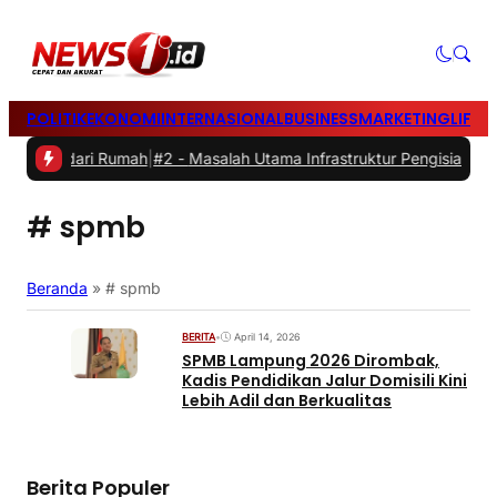
POLITIK
EKONOMI
INTERNASIONAL
BUSINESS
MARKETING
LIFES
ekerja dari Rumah
|
#2 -
Masalah Utama Infrastruktur Pengisian Daya u
# spmb
Beranda
»
# spmb
BERITA
•
April 14, 2026
SPMB Lampung 2026 Dirombak,
Kadis Pendidikan Jalur Domisili Kini
Lebih Adil dan Berkualitas
Berita Populer