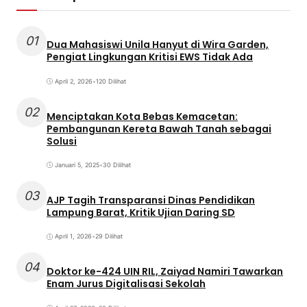
01
Dua Mahasiswi Unila Hanyut di Wira Garden,
Pengiat Lingkungan Kritisi EWS Tidak Ada
April 2, 2026
•
120 Dilihat
02
Menciptakan Kota Bebas Kemacetan:
Pembangunan Kereta Bawah Tanah sebagai
Solusi
Januari 5, 2025
•
30 Dilihat
03
AJP Tagih Transparansi Dinas Pendidikan
Lampung Barat, Kritik Ujian Daring SD
April 1, 2026
•
29 Dilihat
04
Doktor ke-424 UIN RIL, Zaiyad Namiri Tawarkan
Enam Jurus Digitalisasi Sekolah