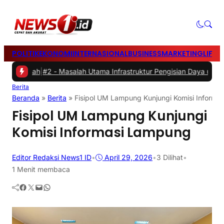
POLITIK
EKONOMI
INTERNASIONAL
BUSINESS
MARKETING
LIFES
 Rumah
|
#2 -
Masalah Utama Infrastruktur Pengisian Daya untuk Mobil 
Berita
Beranda
»
Berita
»
Fisipol UM Lampung Kunjungi Komisi Informa
Fisipol UM Lampung Kunjungi
Komisi Informasi Lampung
Editor Redaksi News1 ID
•
April 29, 2026
•
3
Dilihat
•
1 Menit membaca
Facebook
Twitter
Mail
WhatsApp