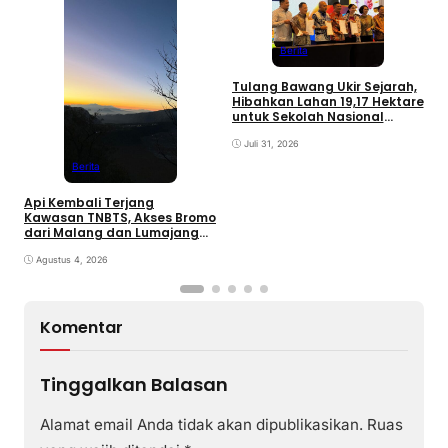
F
K
Berita
P
d
Tulang Bawang Ukir Sejarah,
Hibahkan Lahan 19,17 Hektare
untuk Sekolah Nasional
Terintegrasi
Juli 31, 2026
Berita
Api Kembali Terjang
Kawasan TNBTS, Akses Bromo
dari Malang dan Lumajang
Ditutup
Agustus 4, 2026
Komentar
Tinggalkan Balasan
Alamat email Anda tidak akan dipublikasikan.
Ruas