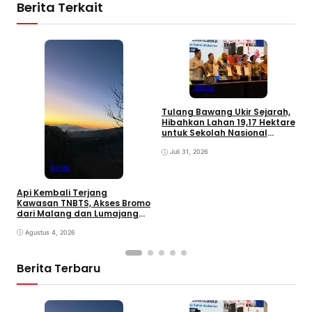
Berita Terkait
M
R
Berita
M
B
Tulang Bawang Ukir Sejarah,
Hibahkan Lahan 19,17 Hektare
untuk Sekolah Nasional
Terintegrasi
Juli 31, 2026
Berita
Api Kembali Terjang
Kawasan TNBTS, Akses Bromo
dari Malang dan Lumajang
Ditutup
Agustus 4, 2026
Berita Terbaru