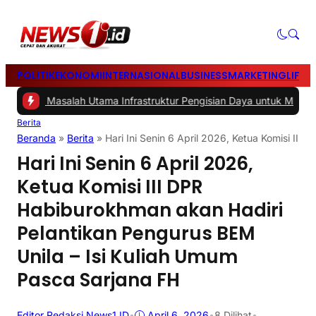
POLITIK
EKONOMI
INTERNASIONAL
BUSINESS
MARKETING
LIFES
2 -
Masalah Utama Infrastruktur Pengisian Daya untuk Mobil Listrik y
Berita
Beranda
»
Berita
»
Hari Ini Senin 6 April 2026, Ketua Komisi II
Hari Ini Senin 6 April 2026,
Ketua Komisi III DPR
Habiburokhman akan Hadiri
Pelantikan Pengurus BEM
Unila – Isi Kuliah Umum
Pasca Sarjana FH
Editor Redaksi News1 ID
•
April 6, 2026
•
8
Dilihat
•