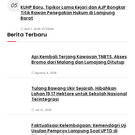
05
KUHP Baru, Tipikor Lama Kejari dan AJP Bongkar
Titik Rawan Penegakan Hukum di Lampung
Barat
April 1, 2026
•
25 Dilihat
Berita Terbaru
Api Kembali Terjang Kawasan TNBTS, Akses
Bromo dari Malang dan Lumajang Ditutup
Agustus 4, 2026
Tulang Bawang Ukir Sejarah, Hibahkan
Lahan 19,17 Hektare untuk Sekolah Nasional
Terintegrasi
Juli 31, 2026
Faktualisasi Kelembagaan: Kemendagri Uji
Usulan Pemprov Lampung Soal UPTD di