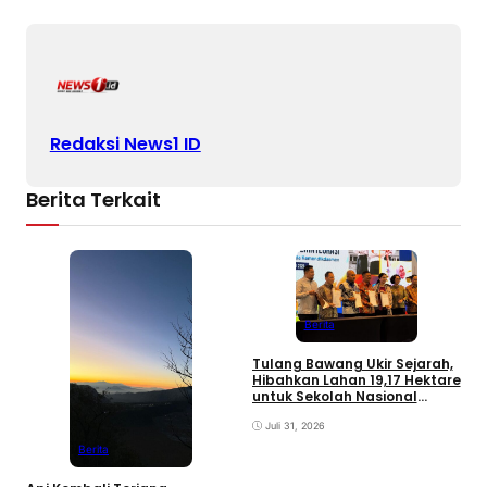
Redaksi News1 ID
Berita Terkait
Berita
Tulang Bawang Ukir Sejarah,
M
Hibahkan Lahan 19,17 Hektare
R
untuk Sekolah Nasional
M
Terintegrasi
B
Juli 31, 2026
Berita