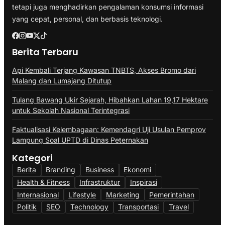
tetapi juga menghadirkan pengalaman konsumsi informasi
yang cepat, personal, dan berbasis teknologi.
Berita Terbaru
Api Kembali Terjang Kawasan TNBTS, Akses Bromo dari
Malang dan Lumajang Ditutup
Tulang Bawang Ukir Sejarah, Hibahkan Lahan 19,17 Hektare
untuk Sekolah Nasional Terintegrasi
Faktualisasi Kelembagaan: Kemendagri Uji Usulan Pemprov
Lampung Soal UPTD di Dinas Peternakan
Kategori
Berita
Branding
Business
Ekonomi
Health & Fitness
Infrastruktur
Inspirasi
Internasional
Lifestyle
Marketing
Pemerintahan
Politik
SEO
Technology
Transportasi
Travel