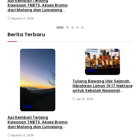
Api Kembali Terjang
Kawasan TNBTS, Akses Bromo
dari Malang dan Lumajang
Ditutup
Agustus 4, 2026
Berita Terbaru
F
K
Berita
P
d
Tulang Bawang Ukir Sejarah,
Hibahkan Lahan 19,17 Hektare
untuk Sekolah Nasional
Terintegrasi
Juli 31, 2026
Berita
Api Kembali Terjang
Kawasan TNBTS, Akses Bromo
dari Malang dan Lumajang
Ditutup
Agustus 4, 2026