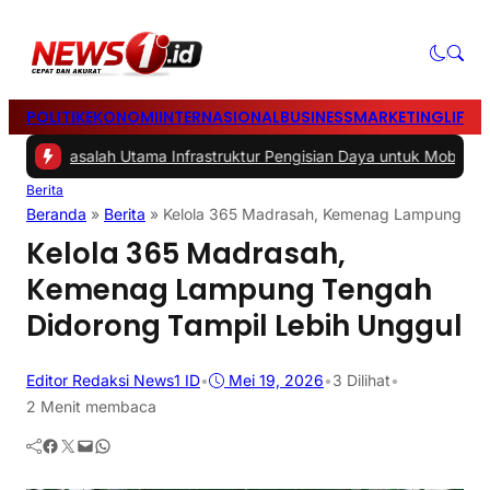
POLITIK
EKONOMI
INTERNASIONAL
BUSINESS
MARKETING
LIFES
-
Masalah Utama Infrastruktur Pengisian Daya untuk Mobil Listrik yan
Berita
Beranda
»
Berita
»
Kelola 365 Madrasah, Kemenag Lampung Ten
Kelola 365 Madrasah,
Kemenag Lampung Tengah
Didorong Tampil Lebih Unggul
Editor Redaksi News1 ID
•
Mei 19, 2026
•
3
Dilihat
•
2 Menit membaca
Facebook
Twitter
Mail
WhatsApp