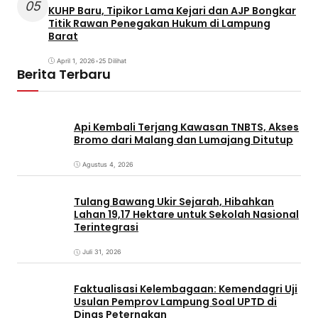
05
KUHP Baru, Tipikor Lama Kejari dan AJP Bongkar
Titik Rawan Penegakan Hukum di Lampung
Barat
April 1, 2026
•
25 Dilihat
Berita Terbaru
Api Kembali Terjang Kawasan TNBTS, Akses
Bromo dari Malang dan Lumajang Ditutup
Agustus 4, 2026
Tulang Bawang Ukir Sejarah, Hibahkan
Lahan 19,17 Hektare untuk Sekolah Nasional
Terintegrasi
Juli 31, 2026
Faktualisasi Kelembagaan: Kemendagri Uji
Usulan Pemprov Lampung Soal UPTD di
Dinas Peternakan