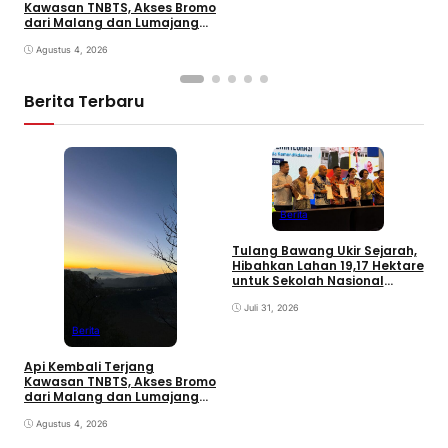
Kawasan TNBTS, Akses Bromo
dari Malang dan Lumajang
Ditutup
Agustus 4, 2026
Berita Terbaru
F
K
Berita
P
d
Tulang Bawang Ukir Sejarah,
Hibahkan Lahan 19,17 Hektare
untuk Sekolah Nasional
Terintegrasi
Juli 31, 2026
Berita
Api Kembali Terjang
Kawasan TNBTS, Akses Bromo
dari Malang dan Lumajang
Ditutup
Agustus 4, 2026