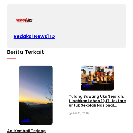
Redaksi News1 ID
Berita Terkait
M
R
Berita
M
B
Tulang Bawang Ukir Sejarah,
Hibahkan Lahan 19,17 Hektare
untuk Sekolah Nasional
Terintegrasi
Juli 31, 2026
Berita
Api Kembali Terjang