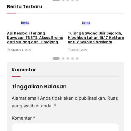
Berita Terbaru
Berita
Berita
Api Kembali Terjang
Tulang Bawang Ukir Sejarah,
F
Kawasan TNBTS, Akses Bromo
Hibahkan Lahan 19,17 Hektare
K
dari Malang dan Lumajang
untuk Sekolah Nasional
P
Ditutup
Terintegrasi
d
Agustus 4, 2026
Juli 31, 2026
Komentar
Tinggalkan Balasan
Alamat email Anda tidak akan dipublikasikan.
Ruas
yang wajib ditandai
*
Komentar
*