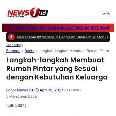
POLITIK
EKONOMI
INTERNASIONAL
BUSINESS
MARKETING
LIFES
lah Utama Infrastruktur Pengisian Daya untuk Mobil Listrik yang Per
Technology
Beranda
»
Berita
»
Langkah-langkah Membuat Rumah Pintar yan
Langkah-langkah Membuat
Rumah Pintar yang Sesuai
dengan Kebutuhan Keluarga
Editor News1 ID
•
April 19, 2024
•
3
Dilihat
•
5 Menit membaca
Facebook
Twitter
Mail
WhatsApp