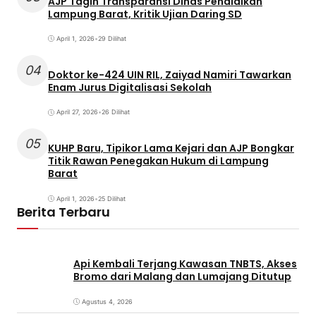
AJP Tagih Transparansi Dinas Pendidikan
Lampung Barat, Kritik Ujian Daring SD
April 1, 2026
•
29 Dilihat
04
Doktor ke-424 UIN RIL, Zaiyad Namiri Tawarkan
Enam Jurus Digitalisasi Sekolah
April 27, 2026
•
26 Dilihat
05
KUHP Baru, Tipikor Lama Kejari dan AJP Bongkar
Titik Rawan Penegakan Hukum di Lampung
Barat
April 1, 2026
•
25 Dilihat
Berita Terbaru
Api Kembali Terjang Kawasan TNBTS, Akses
Bromo dari Malang dan Lumajang Ditutup
Agustus 4, 2026