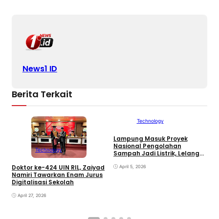
News1 ID
Berita Terkait
Technology
Lampung Masuk Proyek
Nasional Pengolahan
Technology
Sampah Jadi Listrik, Lelang
Segera Dimulai
M
Doktor ke-424 UIN RIL, Zaiyad
April 5, 2026
N
Namiri Tawarkan Enam Jurus
P
Digitalisasi Sekolah
K
April 27, 2026