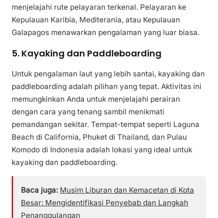
menjelajahi rute pelayaran terkenal. Pelayaran ke
Kepulauan Karibia, Mediterania, atau Kepulauan
Galapagos menawarkan pengalaman yang luar biasa.
5.
Kayaking dan Paddleboarding
Untuk pengalaman laut yang lebih santai, kayaking dan
paddleboarding adalah pilihan yang tepat. Aktivitas ini
memungkinkan Anda untuk menjelajahi perairan
dengan cara yang tenang sambil menikmati
pemandangan sekitar. Tempat-tempat seperti Laguna
Beach di California, Phuket di Thailand, dan Pulau
Komodo di Indonesia adalah lokasi yang ideal untuk
kayaking dan paddleboarding.
Baca juga:
Musim Liburan dan Kemacetan di Kota
Besar: Mengidentifikasi Penyebab dan Langkah
Penanggulangan