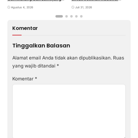
Ditutup
Terintegrasi
d
Agustus 4, 2026
Juli 31, 2026
Komentar
Tinggalkan Balasan
Alamat email Anda tidak akan dipublikasikan.
Ruas
yang wajib ditandai
*
Komentar
*