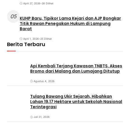
April 27, 2026
•
26 Dilihat
05
KUHP Baru, Tipikor Lama Kejari dan AJP Bongkar
Titik Rawan Penegakan Hukum di Lampung
Barat
April 1, 2026
•
25 Dilihat
Berita Terbaru
Api Kembali Terjang Kawasan TNBTS, Akses
Bromo dari Malang dan Lumajang Ditutup
Agustus 4, 2026
Tulang Bawang Ukir Sejarah, Hibahkan
Lahan 19,17 Hektare untuk Sekolah Nasional
Terintegrasi
Juli 31, 2026