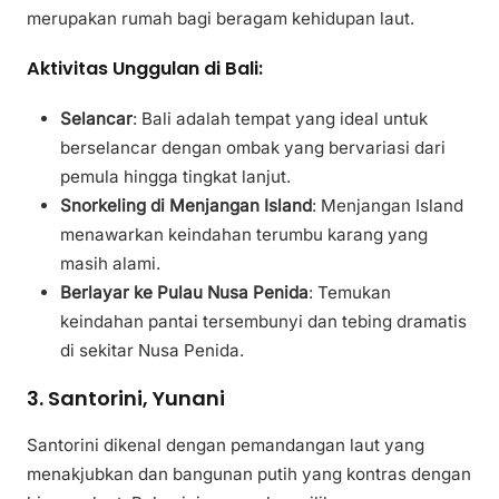
merupakan rumah bagi beragam kehidupan laut.
Aktivitas Unggulan di Bali:
Selancar
: Bali adalah tempat yang ideal untuk
berselancar dengan ombak yang bervariasi dari
pemula hingga tingkat lanjut.
Snorkeling di Menjangan Island
: Menjangan Island
menawarkan keindahan terumbu karang yang
masih alami.
Berlayar ke Pulau Nusa Penida
: Temukan
keindahan pantai tersembunyi dan tebing dramatis
di sekitar Nusa Penida.
3.
Santorini, Yunani
Santorini dikenal dengan pemandangan laut yang
menakjubkan dan bangunan putih yang kontras dengan