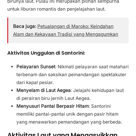
birunya laut. Pulau ini merupakan pilihan sempurna
untuk liburan romantis dan penjelajahan laut.
Baca juga:
Petualangan di Maroko: Keindahan
Alam dan Kekayaan Tradisi yang Mengagumkan
Aktivitas Unggulan di Santorini:
Pelayaran Sunset
: Nikmati pelayaran saat matahari
terbenam dan saksikan pemandangan spektakuler
dari kapal pesiar.
Menyelam di Laut Aegea
: Jelajahi kehidupan laut
di perairan biru jernih Laut Aegea.
Menyusuri Pantai Berpasir Hitam
: Santorini
memiliki pantai-pantai unik dengan pasir hitam
yang menawarkan pemandangan yang berbeda.
Aktivitas Laut yang Mengasyikkan