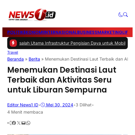
POLITIK
EKONOMI
INTERNASIONAL
BUSINESS
MARKETING
LIFES
salah Utama Infrastruktur Pengisian Daya untuk Mobil Listrik yang P
Travel
Beranda
»
Berita
»
Menemukan Destinasi Laut Terbaik dan Aktiv
Menemukan Destinasi Laut
Terbaik dan Aktivitas Seru
untuk Liburan Sempurna
Editor News1 ID
•
Mei 30, 2024
•
3
Dilihat
•
4 Menit membaca
Facebook
Twitter
Mail
WhatsApp