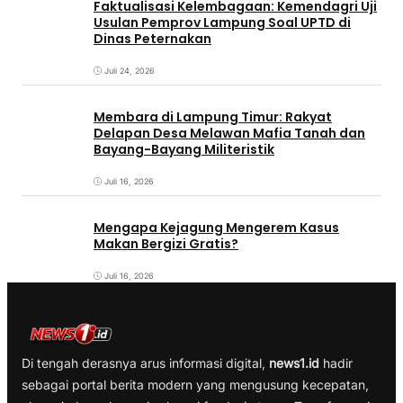
Faktualisasi Kelembagaan: Kemendagri Uji
Usulan Pemprov Lampung Soal UPTD di
Dinas Peternakan
Juli 24, 2026
Membara di Lampung Timur: Rakyat
Delapan Desa Melawan Mafia Tanah dan
Bayang-Bayang Militeristik
Juli 16, 2026
Mengapa Kejagung Mengerem Kasus
Makan Bergizi Gratis?
Juli 16, 2026
Di tengah derasnya arus informasi digital,
news1.id
hadir
sebagai portal berita modern yang mengusung kecepatan,