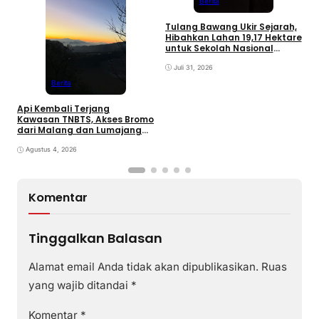
Berita
P
d
Tulang Bawang Ukir Sejarah,
Hibahkan Lahan 19,17 Hektare
untuk Sekolah Nasional
Terintegrasi
Juli 31, 2026
Berita
Api Kembali Terjang
Kawasan TNBTS, Akses Bromo
dari Malang dan Lumajang
Ditutup
Agustus 4, 2026
Komentar
Tinggalkan Balasan
Alamat email Anda tidak akan dipublikasikan.
Ruas
yang wajib ditandai
*
Komentar
*