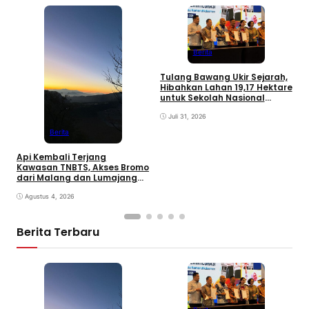
M
R
Berita
M
B
Tulang Bawang Ukir Sejarah,
Hibahkan Lahan 19,17 Hektare
untuk Sekolah Nasional
Terintegrasi
Juli 31, 2026
Berita
Api Kembali Terjang
Kawasan TNBTS, Akses Bromo
dari Malang dan Lumajang
Ditutup
Agustus 4, 2026
Berita Terbaru
F
K