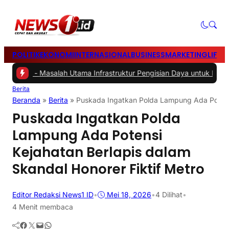
POLITIK
EKONOMI
INTERNASIONAL
BUSINESS
MARKETING
LIFES
 -
Masalah Utama Infrastruktur Pengisian Daya untuk Mobil Listrik ya
Berita
Beranda
»
Berita
»
Puskada Ingatkan Polda Lampung Ada Potensi
Puskada Ingatkan Polda
Lampung Ada Potensi
Kejahatan Berlapis dalam
Skandal Honorer Fiktif Metro
Editor Redaksi News1 ID
•
Mei 18, 2026
•
4
Dilihat
•
4 Menit membaca
Facebook
Twitter
Mail
WhatsApp