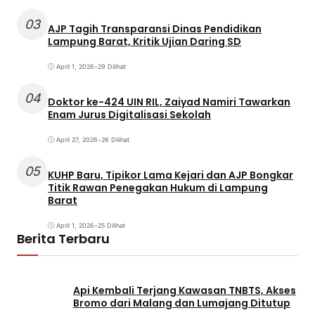
03
AJP Tagih Transparansi Dinas Pendidikan
Lampung Barat, Kritik Ujian Daring SD
April 1, 2026
•
29 Dilihat
04
Doktor ke-424 UIN RIL, Zaiyad Namiri Tawarkan
Enam Jurus Digitalisasi Sekolah
April 27, 2026
•
26 Dilihat
05
KUHP Baru, Tipikor Lama Kejari dan AJP Bongkar
Titik Rawan Penegakan Hukum di Lampung
Barat
April 1, 2026
•
25 Dilihat
Berita Terbaru
Api Kembali Terjang Kawasan TNBTS, Akses
Bromo dari Malang dan Lumajang Ditutup