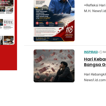
*Refleksi Har
M.H. News1.id
INSPIRASI
•
Me
Hari Keba
Bangsa G
Hari Kebangki
News1.id.com-