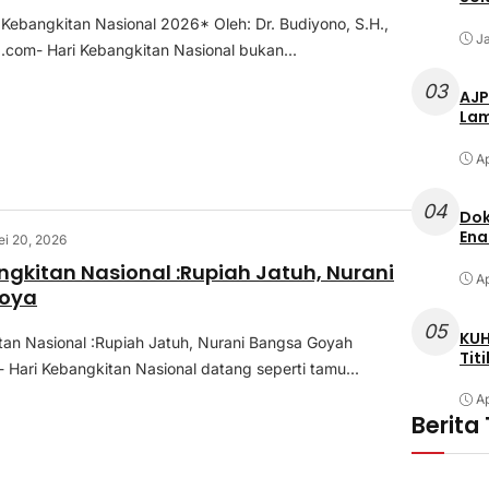
i Kebangkitan Nasional 2026* Oleh: Dr. Budiyono, S.H.,
Ja
.com- Hari Kebangkitan Nasional bukan...
03
AJP
Lam
Ap
04
Dok
Ena
i 20, 2026
ngkitan Nasional :Rupiah Jatuh, Nurani
Ap
oya
05
KUH
tan Nasional :Rupiah Jatuh, Nurani Bangsa Goyah
Tit
 Hari Kebangkitan Nasional datang seperti tamu...
Ap
Berita