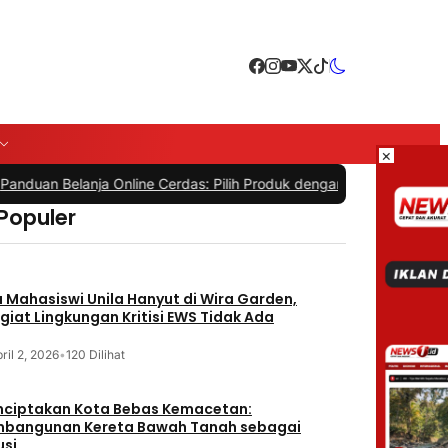
×
n Belanja Online Cerdas: Pilih Produk dengan Bijak dan Hindari Pen
 Populer
 Mahasiswi Unila Hanyut di Wira Garden,
giat Lingkungan Kritisi EWS Tidak Ada
ril 2, 2026
•
120 Dilihat
ciptakan Kota Bebas Kemacetan:
bangunan Kereta Bawah Tanah sebagai
usi