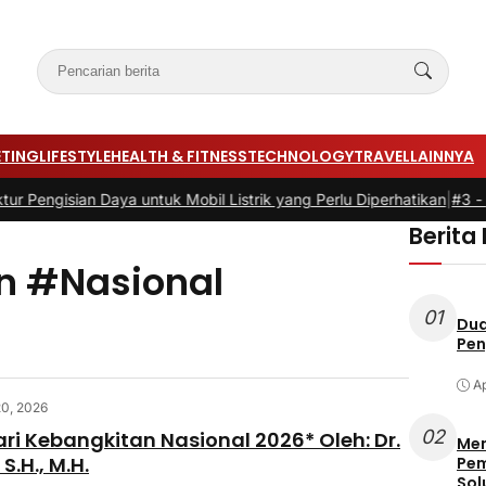
TING
LIFESTYLE
HEALTH & FITNESS
TECHNOLOGY
TRAVEL
LAINNYA
gisian Daya untuk Mobil Listrik yang Perlu Diperhatikan
|
#3 -
Pandua
Berita
n #Nasional
01
Dua
Pen
Ap
20, 2026
02
ari Kebangkitan Nasional 2026* Oleh: Dr.
Men
S.H., M.H.
Pem
Sol