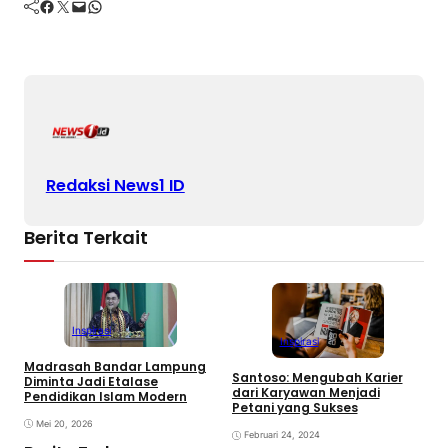
Facebook
Twitter
Mail
WhatsApp
Redaksi News1 ID
Berita Terkait
Inspirasi
Inspirasi
Madrasah Bandar Lampung
Santoso: Mengubah Karier
Diminta Jadi Etalase
dari Karyawan Menjadi
Pendidikan Islam Modern
Petani yang Sukses
Mei 20, 2026
Februari 24, 2024