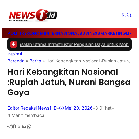
POLITIK
EKONOMI
INTERNASIONAL
BUSINESS
MARKETING
LIFES
asalah Utama Infrastruktur Pengisian Daya untuk Mobil Listrik yang 
Inspirasi
Beranda
»
Berita
»
Hari Kebangkitan Nasional :Rupiah Jatuh, Nu
Hari Kebangkitan Nasional
:Rupiah Jatuh, Nurani Bangsa
Goya
Editor Redaksi News1 ID
•
Mei 20, 2026
•
3
Dilihat
•
4 Menit membaca
Facebook
Twitter
Mail
WhatsApp