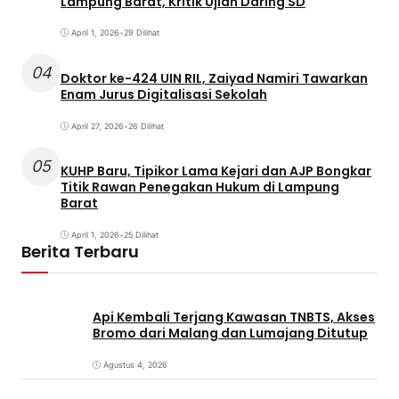
Lampung Barat, Kritik Ujian Daring SD
April 1, 2026
•
29 Dilihat
04
Doktor ke-424 UIN RIL, Zaiyad Namiri Tawarkan
Enam Jurus Digitalisasi Sekolah
April 27, 2026
•
26 Dilihat
05
KUHP Baru, Tipikor Lama Kejari dan AJP Bongkar
Titik Rawan Penegakan Hukum di Lampung
Barat
April 1, 2026
•
25 Dilihat
Berita Terbaru
Api Kembali Terjang Kawasan TNBTS, Akses
Bromo dari Malang dan Lumajang Ditutup
Agustus 4, 2026