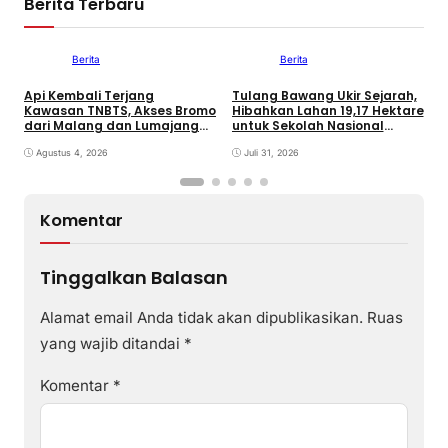
Berita Terbaru
Berita
Berita
Api Kembali Terjang
Tulang Bawang Ukir Sejarah,
F
Kawasan TNBTS, Akses Bromo
Hibahkan Lahan 19,17 Hektare
K
dari Malang dan Lumajang
untuk Sekolah Nasional
P
Ditutup
Terintegrasi
d
Agustus 4, 2026
Juli 31, 2026
Komentar
Tinggalkan Balasan
Alamat email Anda tidak akan dipublikasikan.
Ruas
yang wajib ditandai
*
Komentar
*