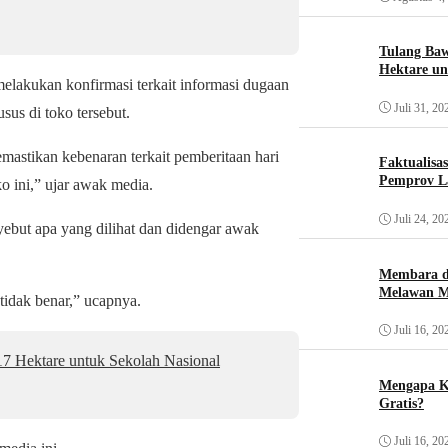
Tulang Baw
Hektare un
akukan konfirmasi terkait informasi dugaan
Juli 31, 20
us di toko tersebut.
mastikan kebenaran terkait pemberitaan hari
Faktualisa
Pemprov L
o ini,” ujar awak media.
Juli 24, 20
yebut apa yang dilihat dan didengar awak
Membara d
Melawan Ma
 tidak benar,” ucapnya.
Juli 16, 20
7 Hektare untuk Sekolah Nasional
Mengapa K
Gratis?
Juli 16, 20