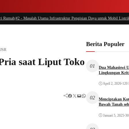
umah
|
#2 -
Masalah Utama Infrastruktur Pengisian Daya untuk Mobil Listrik yan
Berita Populer
 JSR
ria saat Liput Toko
01
Dua Mahasiswi U
Lingkungan Krit
April 2, 2026
•
120 
Facebook
Twitter
Mail
WhatsApp
02
Menciptakan Ko
Bawah Tanah seb
Januari 5, 2025
•
30