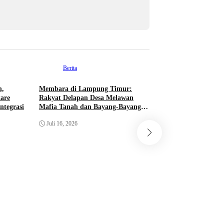
Berita
h,
Membara di Lampung Timur:
are
Rakyat Delapan Desa Melawan
Berita
ntegrasi
Mafia Tanah dan Bayang-Bayang
Militeristik
Mengapa Kejagun
Juli 16, 2026
Kasus Makan Bergiz
Juli 16, 2026