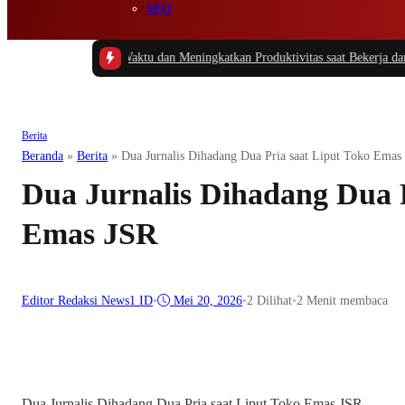
SEO
 Cerdas Mengatur Waktu dan Meningkatkan Produktivitas saat Bekerja dari R
Berita
Beranda
»
Berita
»
Dua Jurnalis Dihadang Dua Pria saat Liput Toko Emas
Dua Jurnalis Dihadang Dua P
Emas JSR
Editor Redaksi News1 ID
•
Mei 20, 2026
•
2
Dilihat
•
2 Menit membaca
Dua Jurnalis Dihadang Dua Pria saat Liput Toko Emas JSR