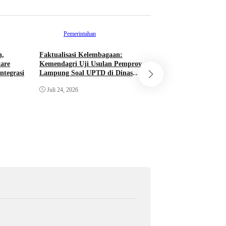
Pemerintahan
Berita
h,
Faktualisasi Kelembagaan:
Membara di Lampu
are
Kemendagri Uji Usulan Pemprov
Rakyat Delapan De
ntegrasi
Lampung Soal UPTD di Dinas
Mafia Tanah dan 
Peternakan
Militeristik
Juli 24, 2026
Juli 16, 2026