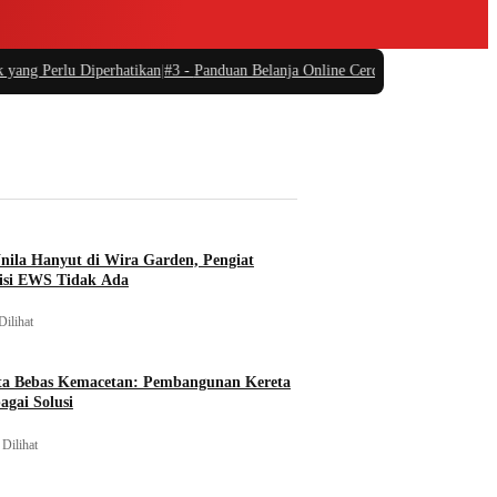
g Perlu Diperhatikan
|
#3 -
Panduan Belanja Online Cerdas: Pilih Produk dengan
nila Hanyut di Wira Garden, Pengiat
isi EWS Tidak Ada
Dilihat
ta Bebas Kemacetan: Pembangunan Kereta
agai Solusi
 Dilihat