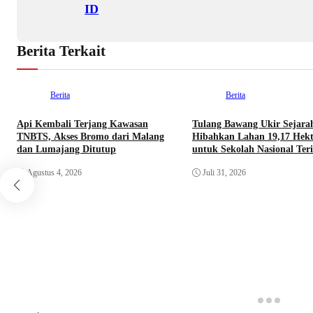
ID
Berita Terkait
Berita
Berita
Api Kembali Terjang Kawasan
Tulang Bawang Ukir Sejara
TNBTS, Akses Bromo dari Malang
Hibahkan Lahan 19,17 Hekt
dan Lumajang Ditutup
untuk Sekolah Nasional Teri
Agustus 4, 2026
Juli 31, 2026