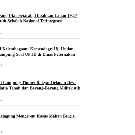
ang Ukir Sejarah, Hibahkan Lahan 19,17
tuk Sekolah Nasional Terintegrasi
26
si Kelembagaan: Kemendagri Uji Usulan
ampung Soal UPTD di Dinas Peternakan
26
i Lampung Timur: Rakyat Delapan Desa
fia Tanah dan Bayang-Bayang Militeristik
26
ejagung Mengerem Kasus Makan Bergizi
26