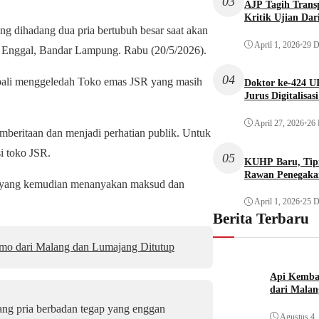
03
AJP Tagih Trans
Kritik Ujian Dar
hadang dua pria bertubuh besar saat akan
April 1, 2026
•
29 D
 Enggal, Bandar Lampung. Rabu (20/5/2026).
04
bali menggeledah Toko emas JSR yang masih
Doktor ke-424 U
Jurus Digitalisas
April 27, 2026
•
26 
mberitaan dan menjadi perhatian publik. Untuk
i toko JSR.
05
KUHP Baru, Tipi
Rawan Penegaka
ia yang kemudian menanyakan maksud dan
April 1, 2026
•
25 D
Berita Terbaru
o dari Malang dan Lumajang Ditutup
Api Kemba
dari Mala
ang pria berbadan tegap yang enggan
Agustus 4,