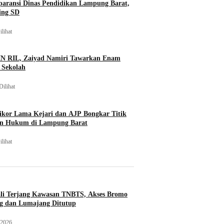
paransi Dinas Pendidikan Lampung Barat,
ing SD
ilihat
IN RIL, Zaiyad Namiri Tawarkan Enam
i Sekolah
Dilihat
kor Lama Kejari dan AJP Bongkar Titik
n Hukum di Lampung Barat
ilihat
li Terjang Kawasan TNBTS, Akses Bromo
ng dan Lumajang Ditutup
 2026