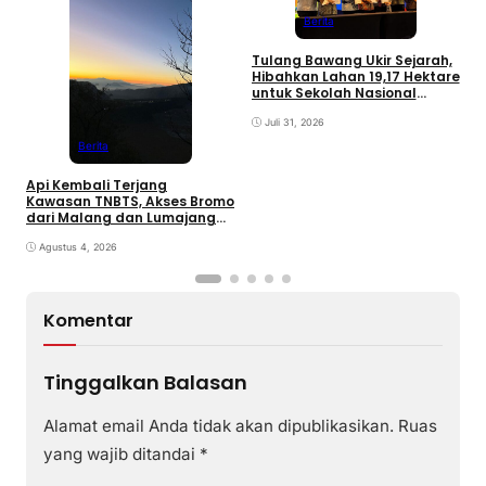
K
Berita
P
d
Tulang Bawang Ukir Sejarah,
Hibahkan Lahan 19,17 Hektare
untuk Sekolah Nasional
Terintegrasi
Juli 31, 2026
Berita
Api Kembali Terjang
Kawasan TNBTS, Akses Bromo
dari Malang dan Lumajang
Ditutup
Agustus 4, 2026
Komentar
Tinggalkan Balasan
Alamat email Anda tidak akan dipublikasikan.
Ruas
yang wajib ditandai
*