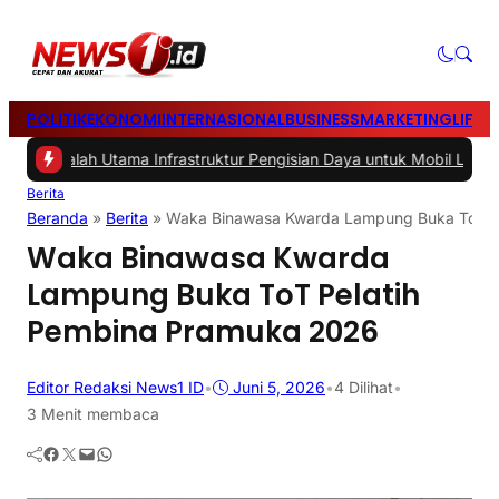
POLITIK
EKONOMI
INTERNASIONAL
BUSINESS
MARKETING
LIFES
lah Utama Infrastruktur Pengisian Daya untuk Mobil Listrik yang Per
Berita
Beranda
»
Berita
»
Waka Binawasa Kwarda Lampung Buka ToT P
Waka Binawasa Kwarda
Lampung Buka ToT Pelatih
Pembina Pramuka 2026
Editor Redaksi News1 ID
•
Juni 5, 2026
•
4
Dilihat
•
3 Menit membaca
Facebook
Twitter
Mail
WhatsApp