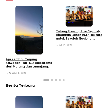
M
R
Berita
M
B
Tulang Bawang Ukir Sejarah,
Hibahkan Lahan 19,17 Hektare
untuk Sekolah Nasional
Terintegrasi
Juli 31, 2026
Berita
Api Kembali Terjang
Kawasan TNBTS, Akses Bromo
dari Malang dan Lumajang
Ditutup
Agustus 4, 2026
Berita Terbaru
F