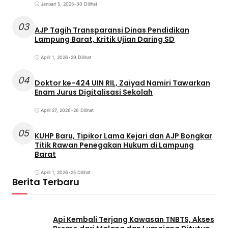
Januari 5, 2025
•
30 Dilihat
03
AJP Tagih Transparansi Dinas Pendidikan
Lampung Barat, Kritik Ujian Daring SD
April 1, 2026
•
29 Dilihat
04
Doktor ke-424 UIN RIL, Zaiyad Namiri Tawarkan
Enam Jurus Digitalisasi Sekolah
April 27, 2026
•
26 Dilihat
05
KUHP Baru, Tipikor Lama Kejari dan AJP Bongkar
Titik Rawan Penegakan Hukum di Lampung
Barat
April 1, 2026
•
25 Dilihat
Berita Terbaru
Api Kembali Terjang Kawasan TNBTS, Akses