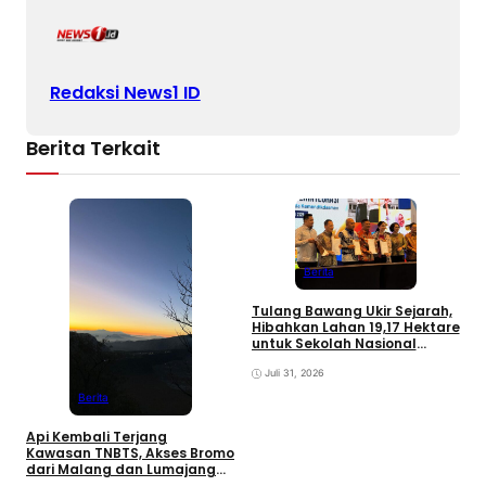
Redaksi News1 ID
Berita Terkait
Berita
Tulang Bawang Ukir Sejarah,
M
Hibahkan Lahan 19,17 Hektare
R
untuk Sekolah Nasional
M
Terintegrasi
B
Juli 31, 2026
Berita
Api Kembali Terjang
Kawasan TNBTS, Akses Bromo
dari Malang dan Lumajang
Ditutup