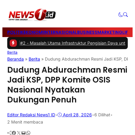
POLITIK
EKONOMI
INTERNASIONAL
BUSINESS
MARKETING
LIFES
ah
|
#2 -
Masalah Utama Infrastruktur Pengisian Daya untuk Mobil List
Berita
Beranda
»
Berita
»
Dudung Abdurachman Resmi Jadi KSP, DPP K
Dudung Abdurachman Resmi
Jadi KSP, DPP Komite OSIS
Nasional Nyatakan
Dukungan Penuh
Editor Redaksi News1 ID
•
April 28, 2026
•
6
Dilihat
•
2 Menit membaca
Facebook
Twitter
Mail
WhatsApp