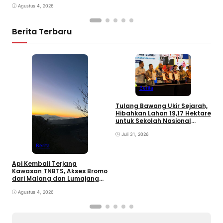
Agustus 4, 2026
Berita Terbaru
F
K
Berita
P
d
Tulang Bawang Ukir Sejarah,
Hibahkan Lahan 19,17 Hektare
untuk Sekolah Nasional
Terintegrasi
Juli 31, 2026
Berita
Api Kembali Terjang
Kawasan TNBTS, Akses Bromo
dari Malang dan Lumajang
Ditutup
Agustus 4, 2026