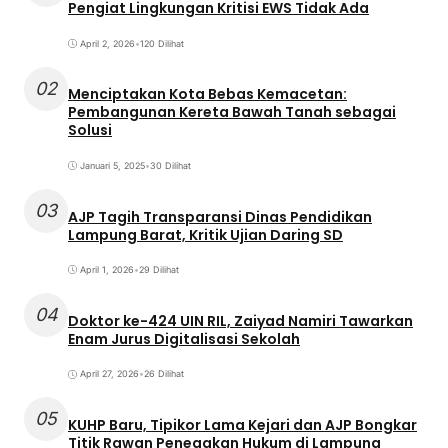
Pengiat Lingkungan Kritisi EWS Tidak Ada
April 2, 2026
•
120 Dilihat
02
Menciptakan Kota Bebas Kemacetan:
Pembangunan Kereta Bawah Tanah sebagai
Solusi
Januari 5, 2025
•
30 Dilihat
03
AJP Tagih Transparansi Dinas Pendidikan
Lampung Barat, Kritik Ujian Daring SD
April 1, 2026
•
29 Dilihat
04
Doktor ke-424 UIN RIL, Zaiyad Namiri Tawarkan
Enam Jurus Digitalisasi Sekolah
April 27, 2026
•
26 Dilihat
05
KUHP Baru, Tipikor Lama Kejari dan AJP Bongkar
Titik Rawan Penegakan Hukum di Lampung