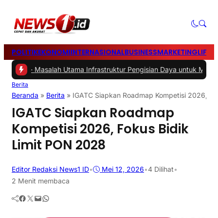
POLITIK
EKONOMI
INTERNASIONAL
BUSINESS
MARKETING
LIFES
2 -
Masalah Utama Infrastruktur Pengisian Daya untuk Mobil Listrik 
Berita
Beranda
»
Berita
»
IGATC Siapkan Roadmap Kompetisi 2026, Fok
IGATC Siapkan Roadmap
Kompetisi 2026, Fokus Bidik
Limit PON 2028
Editor Redaksi News1 ID
•
Mei 12, 2026
•
4
Dilihat
•
2 Menit membaca
Facebook
Twitter
Mail
WhatsApp