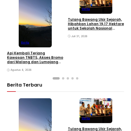
M
R
Berita
M
B
Tulang Bawang Ukir Sejarah,
Hibahkan Lahan 19,17 Hektare
untuk Sekolah Nasional
Terintegrasi
Juli 31, 2026
Berita
Api Kembali Terjang
Kawasan TNBTS, Akses Bromo
dari Malang dan Lumajang
Ditutup
Agustus 4, 2026
Berita Terbaru
F
K
Berita
P
d
Tulang Bawang Ukir Sejarah,