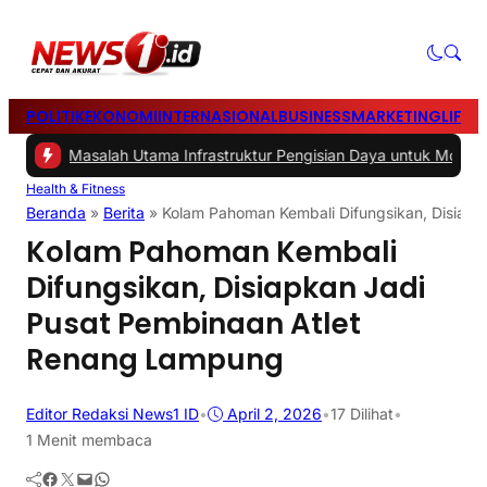
POLITIK
EKONOMI
INTERNASIONAL
BUSINESS
MARKETING
LIFES
 -
Masalah Utama Infrastruktur Pengisian Daya untuk Mobil Listrik ya
Health & Fitness
Beranda
»
Berita
»
Kolam Pahoman Kembali Difungsikan, Disiap
Kolam Pahoman Kembali
Difungsikan, Disiapkan Jadi
Pusat Pembinaan Atlet
Renang Lampung
Editor Redaksi News1 ID
•
April 2, 2026
•
17
Dilihat
•
1 Menit membaca
Facebook
Twitter
Mail
WhatsApp