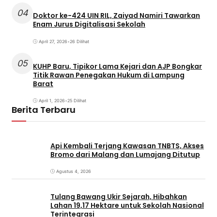
04
Doktor ke-424 UIN RIL, Zaiyad Namiri Tawarkan
Enam Jurus Digitalisasi Sekolah
April 27, 2026
•
26 Dilihat
05
KUHP Baru, Tipikor Lama Kejari dan AJP Bongkar
Titik Rawan Penegakan Hukum di Lampung
Barat
April 1, 2026
•
25 Dilihat
Berita Terbaru
Api Kembali Terjang Kawasan TNBTS, Akses
Bromo dari Malang dan Lumajang Ditutup
Agustus 4, 2026
Tulang Bawang Ukir Sejarah, Hibahkan
Lahan 19,17 Hektare untuk Sekolah Nasional
Terintegrasi