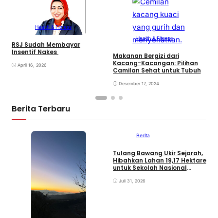
Health & Fitness
Health & Fitness
RSJ Sudah Membayar
Insentif Nakes
Makanan Bergizi dari
T
Kacang-Kacangan: Pilihan
M
April 16, 2026
Camilan Sehat untuk Tubuh
M
P
Desember 17, 2024
Berita Terbaru
Berita
Tulang Bawang Ukir Sejarah,
F
Hibahkan Lahan 19,17 Hektare
K
untuk Sekolah Nasional
P
Terintegrasi
d
Juli 31, 2026